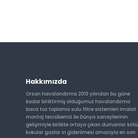
Hakkımızda
Orsan havalandırma 2013 yılından bu güne
kadar biriktirmiş olduğumuz havalandırma
baca toz toplama sulu filtre sistemleri imalat
montaj tecrübemiz ile Dünya sanayilerinin
gelişimiyle birlikte ortaya çıkan dumanlar kötü
kokular gazlar ın giderilmesi amacıyla en son